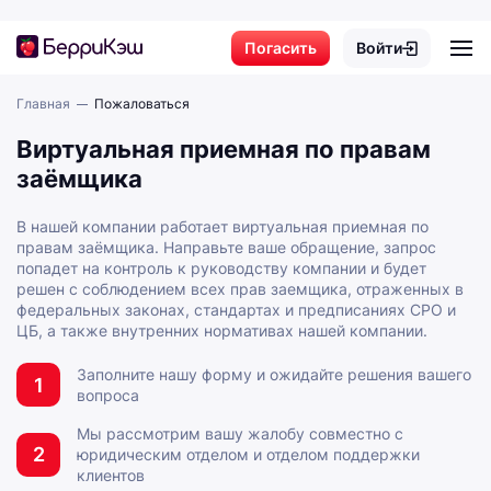
проконтролирует соблюдение ваших прав заёмщика.
Спасибо, ваш отзыв успешно
Ваш запрос будет решен с соблюдением всех прав
Погасить
Войти
отправлен!
заёмщика, отраженных в федеральных законах,
стандартах и предписаниях СРО и ЦБ.
Главная
Пожаловаться
Как получить
Пожаловаться омбудсмену
Виртуальная приемная по правам
Как погасить
заёмщика
Активно ищут
В нашей компании работает виртуальная приемная по
Пожаловаться
правам заёмщика. Направьте ваше обращение, запрос
попадет на контроль к руководству компании и будет
Ещё
решен с соблюдением всех прав заемщика, отраженных в
федеральных законах, стандартах и предписаниях СРО и
ЦБ, а также внутренних нормативах нашей компании.
Заполните нашу форму и ожидайте решения вашего
8 800 222 14 72
1
вопроса
Бесплатно по России
Мы рассмотрим вашу жалобу совместно с
doc@berrycash.ru
2
юридическим отделом и отделом поддержки
клиентов