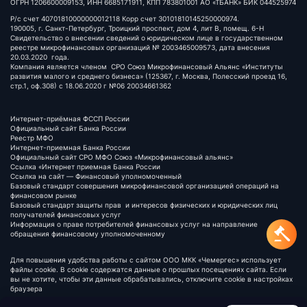
ОГРН 1206600009153, ИНН 6685171911, КПП 783801001 АО «ТБАНК» БИК 044525974
Р/с счет 40701810000000012118 Корр счет 30101810145250000974.
190005, г. Санкт-Петербург, Троицкий проспект, дом 4, лит В, помещ. 6-Н
Свидетельство о внесении сведений о юридическом лице в государственном
реестре микрофинансовых организаций № 2003465009573, дата внесения
20.03.2020 года.
Компания является членом СРО Союз Микрофинансовый Альянс «Институты
развития малого и среднего бизнеса» (125367, г. Москва, Полесский проезд 16,
стр.1, оф.308) c 18.06.2020 г №06 20034661362
Интернет-приёмная ФССП России
Официальный сайт Банка России
Реестр МФО
Интернет-приемная Банка России
Официальный сайт СРО МФО Союз «Микрофинансовый альянс»
Ссылка «Интернет приемная Банка России
Ссылка на сайт — Финансовый уполномоченный
Базовый стандарт совершения микрофинансовой организацией операций на
финансовом рынке
Базовый стандарт защиты прав и интересов физических и юридических лиц
получателей финансовых услуг
Информация о праве потребителей финансовых услуг на направление
обращения финансовому уполномоченному
Для повышения удобства работы с сайтом ООО МКК «Чемергес» использует
файлы cookie. В cookie содержатся данные о прошлых посещениях сайта. Если
вы не хотите, чтобы эти данные обрабатывались, отключите cookie в настройках
браузера
© 2025 ® БерриКеш. Все права защищены