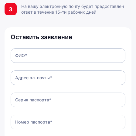
Поддержка клиентов
На вашу электронную почту будет предоставлен
ежедневно 8:00-20:00 МСК
3
ответ в течение 15-ти рабочих дней
Обработка заявок на заём
24/7 без выходных
Оставить заявление
ФИО*
Адрес эл. почты*
Серия паспорта*
Номер паспорта*