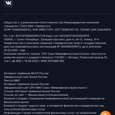
Общество с ограниченной ответственностью Микрокредитная компания
«Чемергес» (ООО МКК «Чемергес»)
ОГРН 1206600009153, ИНН 6685171911, КПП 783801001 АО «ТБАНК» БИК 044525974
Р/с счет 40701810000000012118 Корр счет 30101810145250000974.
190005, г. Санкт-Петербург, Троицкий проспект, дом 4, лит В, помещ. 6-Н
Свидетельство о внесении сведений о юридическом лице в государственном
реестре микрофинансовых организаций № 2003465009573, дата внесения
20.03.2020 года.
Компания является членом СРО Союз Микрофинансовый Альянс «Институты
развития малого и среднего бизнеса» (125367, г. Москва, Полесский проезд 16,
стр.1, оф.308) c 18.06.2020 г №06 20034661362
Интернет-приёмная ФССП России
Официальный сайт Банка России
Реестр МФО
Интернет-приемная Банка России
Официальный сайт СРО МФО Союз «Микрофинансовый альянс»
Ссылка «Интернет приемная Банка России
Ссылка на сайт — Финансовый уполномоченный
Базовый стандарт совершения микрофинансовой организацией операций на
финансовом рынке
Базовый стандарт защиты прав и интересов физических и юридических лиц
получателей финансовых услуг
Информация о праве потребителей финансовых услуг на направление